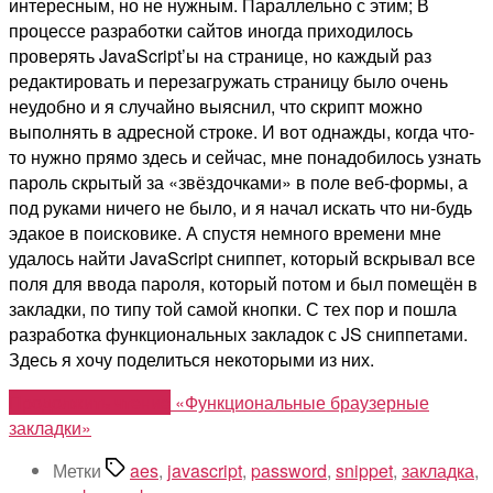
интересным, но не нужным. Параллельно с этим; В
процессе разработки сайтов иногда приходилось
проверять JavaScript’ы на странице, но каждый раз
редактировать и перезагружать страницу было очень
неудобно и я случайно выяснил, что скрипт можно
выполнять в адресной строке. И вот однажды, когда что-
то нужно прямо здесь и сейчас, мне понадобилось узнать
пароль скрытый за «звёздочками» в поле веб-формы, а
под руками ничего не было, и я начал искать что ни-будь
эдакое в поисковике. А спустя немного времени мне
удалось найти JavaScript сниппет, который вскрывал все
поля для ввода пароля, который потом и был помещён в
закладки, по типу той самой кнопки. С тех пор и пошла
разработка функциональных закладок с JS сниппетами.
Здесь я хочу поделиться некоторыми из них.
Продолжить чтение
«Функциональные браузерные
закладки»
Метки
aes
,
javascript
,
password
,
snippet
,
закладка
,