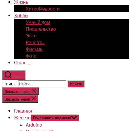
Жизнь
ХитроМудрости
Хобби
Умный дом
Писательство
Эссе
Рецепты
Фильмы
Фото
О нас…
Поиск
Поиск:
Закрыть поиск
Закрыть меню
Главная
Железо
Показывать подменю
Arduino