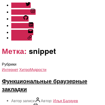
Твиттер
Инстаграм
Гитхаб
Линкедин
Эл. почта
Телеграм
Метка:
snippet
Рубрики
Интернет
ХитроМудрости
Функциональные браузерные
закладки
Автор записи
Автор:
Илья Балдуев