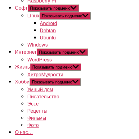
Raspberry Pi
Софт
Показывать подменю
Linux
Показывать подменю
Android
Debian
Ubuntu
Windows
Интернет
Показывать подменю
WordPress
Жизнь
Показывать подменю
ХитроМудрости
Хобби
Показывать подменю
Умный дом
Писательство
Эссе
Рецепты
Фильмы
Фото
О нас…