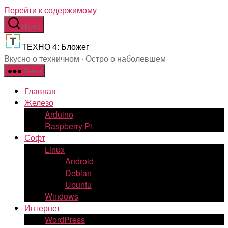
Перейти к содержимому
Поиск
ТЕХНО 4: Бложег
Вкусно о техничном · Остро о наболевшем
Меню
Главная
Железо
Arduino
Raspberry Pi
Софт
Linux
Android
Debian
Ubuntu
Windows
Интернет
WordPress