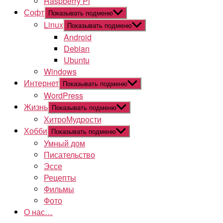
Raspberry Pi
Софт
Показывать подменю
Linux
Показывать подменю
Android
Debian
Ubuntu
Windows
Интернет
Показывать подменю
WordPress
Жизнь
Показывать подменю
ХитроМудрости
Хобби
Показывать подменю
Умный дом
Писательство
Эссе
Рецепты
Фильмы
Фото
О нас…