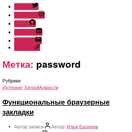
Твиттер
Инстаграм
Гитхаб
Линкедин
Эл. почта
Телеграм
Метка:
password
Рубрики
Интернет
ХитроМудрости
Функциональные браузерные
закладки
Автор записи
Автор:
Илья Балдуев