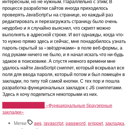
интересным, но не нужным. Параллельно с этим; В
процессе разработки сайтов иногда приходилось
проверять JavaScript’ы на странице, но каждый раз
редактировать и перезагружать страницу было очень
неудобно и я случайно выяснил, что скрипт можно
выполнять в адресной строке. И вот однажды, когда что-
то нужно прямо здесь и сейчас, мне понадобилось узнать
пароль скрытый за «звёздочками» в поле веб-формы, а
под руками ничего не было, и я начал искать что ни-будь
эдакое в поисковике. А спустя немного времени мне
удалось найти JavaScript сниппет, который вскрывал все
поля для ввода пароля, который потом и был помещён в
закладки, по типу той самой кнопки. С тех пор и пошла
разработка функциональных закладок с JS сниппетами.
Здесь я хочу поделиться некоторыми из них.
Продолжить чтение
«Функциональные браузерные
закладки»
Метки
aes
,
javascript
,
password
,
snippet
,
закладка
,