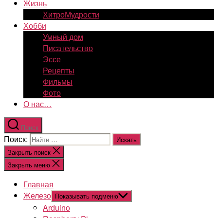
Жизнь
ХитроМудрости
Хобби
Умный дом
Писательство
Эссе
Рецепты
Фильмы
Фото
О нас…
Поиск
Поиск:
Закрыть поиск
Закрыть меню
Главная
Железо
Показывать подменю
Arduino