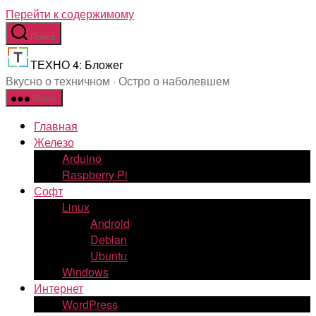
Перейти к содержимому
Поиск
ТЕХНО 4: Бложег
Вкусно о техничном · Остро о наболевшем
Меню
Главная
Железо
Arduino
Raspberry Pi
Софт
Linux
Android
Debian
Ubuntu
Windows
Интернет
WordPress