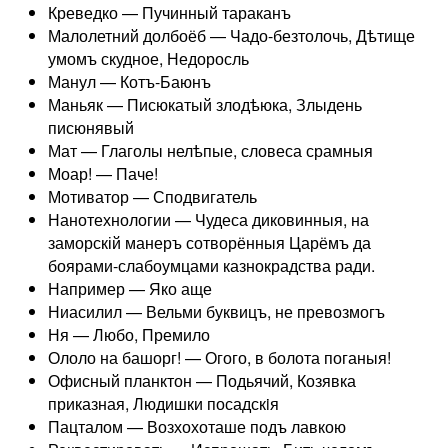
Креведко — Пучинный тараканъ
Малолетний долбоёб — Чадо-безтолочь, Дѣтище
умомъ скудное, Недоросль
Манул — Котъ-Баюнъ
Маньяк — Писюкатый злодѣюка, Злыдень
писюнявый
Мат — Глаголы нелѣпые, словеса срамныя
Моар! — Паче!
Мотиватор — Сподвигатель
Нанотехнологии — Чудеса диковинныя, на
заморскій манеръ сотворённыя Царёмъ да
боярами-слабоумцами казнокрадства ради.
Например — Яко аще
Ниасилил — Вельми буквицъ, не превозмогъ
Ня — Любо, Премило
Ололо на башорг! — Огого, в болота поганыя!
Офисный планктон — Подьячий, Козявка
приказная, Людишки посадскiя
Пацталом — Возхохоташе подъ лавкою