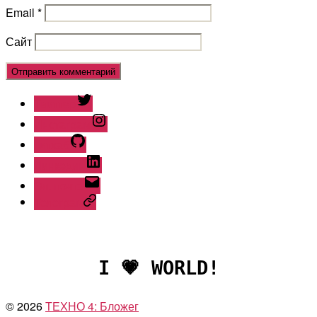
Email
*
Сайт
Твиттер
Инстаграм
Гитхаб
Линкедин
Эл. почта
Телеграм
I 💗 WORLD!
© 2026
ТЕХНО 4: Бложег