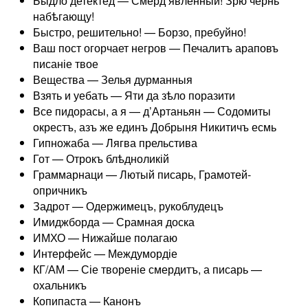
Быдло детектед — Смерд явленный! Зрю чернь
набѣгающу!
Быстро, решительно! — Борзо, пребуйно!
Ваш пост огорчает негров — Печалитъ араповъ
писаніе твое
Вещества — Зелья дурманныя
Взять и уебать — Яти да зѣло поразити
Все пидорасы, а я — д’Артаньян — Содомиты
окрестъ, азъ же единъ Добрыня Никитичъ есмь
Гипножаба — Лягва прельстива
Гот — Отрокъ блѣдноликій
Граммарнаци — Лютый писарь, Грамотей-
опричникъ
Задрот — Одержимецъ, рукоблудецъ
Имиджборда — Срамная доска
ИМХО — Нижайше полагаю
Интерфейс — Междумордіе
КГ/АМ — Сіе твореніе смердитъ, а писарь —
охальникъ
Копипаста — Канонъ