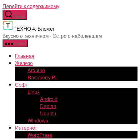
Перейти к содержимому
Поиск
ТЕХНО 4: Бложег
Вкусно о техничном · Остро о наболевшем
Меню
Главная
Железо
Arduino
Raspberry Pi
Софт
Linux
Android
Debian
Ubuntu
Windows
Интернет
WordPress