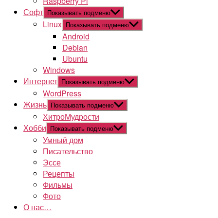
Raspberry Pi
Софт
Показывать подменю
Linux
Показывать подменю
Android
Debian
Ubuntu
Windows
Интернет
Показывать подменю
WordPress
Жизнь
Показывать подменю
ХитроМудрости
Хобби
Показывать подменю
Умный дом
Писательство
Эссе
Рецепты
Фильмы
Фото
О нас…