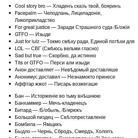
Cool story bro — Хладенъ сказъ твой, бояринъ
Facepalm — Челодлань, Лицеладоніе,
Ликоприкладство
For great justice — Заради Страшного суда /Б/ожія
GTFO — Изыди
Just for lulz — Токмо смѣху ради, Единой потѣхи для
LOL — СВГ (Смѣюсь вельми гласно)
Sad but true — Скорбно, да истинно
Tits or GTFO — Перси али изыди
Анон доставляет — Невѣдомый доставляше
Анонимус доставил — Незнамокто принесе
Аффтар жжот — Писарь возжегаше
Бан — Исторженіе во тьму внѣшнюю
Банхаммер — Мечъ-кладенецъ
Битард — /Б/обыль, /Б/ирюкъ
Большой пиздец — Свѣтопреставленіе
Бомбила — Ямщикъ
Быдло — Чернь, Сбродъ, Смердъ, Холопъ