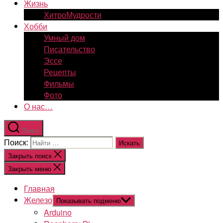
Жизнь
ХитроМудрости
Хобби
Умный дом
Писательство
Эссе
Рецепты
Фильмы
Фото
О нас…
Поиск
Поиск:
Закрыть поиск
Закрыть меню
Главная
Железо
Показывать подменю
Arduino