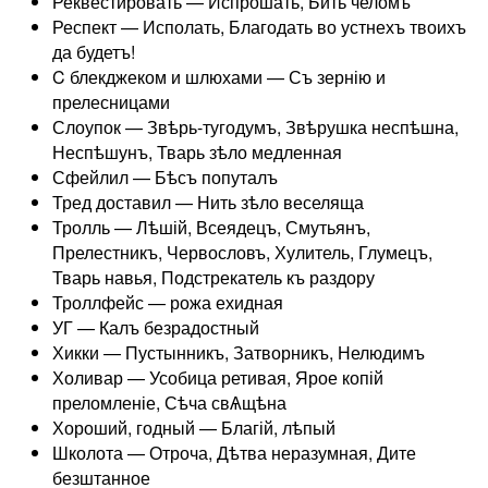
Реквестировать — Испрошать, Бить челомъ
Респект — Исполать, Благодать во устнехъ твоихъ
да будетъ!
C блекджеком и шлюхами — Съ зернію и
прелесницами
Слоупок — Звѣрь-тугодумъ, Звѣрушка неспѣшна,
Неспѣшунъ, Тварь зѣло медленная
Сфейлил — Бѣсъ попуталъ
Тред доставил — Нить зѣло веселяща
Тролль — Лѣшій, Всеядецъ, Смутьянъ,
Прелестникъ, Червословъ, Хулитель, Глумецъ,
Тварь навья, Подстрекатель къ раздору
Троллфейс — рожа ехидная
УГ — Калъ безрадостный
Хикки — Пустынникъ, Затворникъ, Нелюдимъ
Холивар — Усобица ретивая, Ярое копій
преломленіе, Сѣча свѦщѣна
Хороший, годный — Благій, лѣпый
Школота — Отроча, Дѣтва неразумная, Дите
безштанное