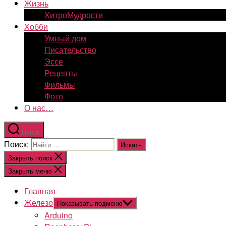
Жизнь
ХитроМудрости
Хобби
Умный дом
Писательство
Эссе
Рецепты
Фильмы
Фото
О нас…
Поиск
Поиск:
Закрыть поиск
Закрыть меню
Главная
Железо
Показывать подменю
Arduino