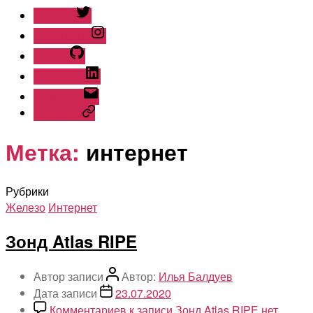
Твиттер
Инстаграм
Гитхаб
Линкедин
Эл. почта
Телеграм
Метка:
интернет
Рубрики
Железо
Интернет
Зонд Atlas RIPE
Автор записи
Автор:
Илья Балдуев
Дата записи
23.07.2020
Комментариев
к записи Зонд Atlas RIPE
нет