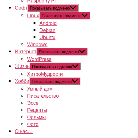
Raspberry Pi
Софт
Показывать подменю
Linux
Показывать подменю
Android
Debian
Ubuntu
Windows
Интернет
Показывать подменю
WordPress
Жизнь
Показывать подменю
ХитроМудрости
Хобби
Показывать подменю
Умный дом
Писательство
Эссе
Рецепты
Фильмы
Фото
О нас…