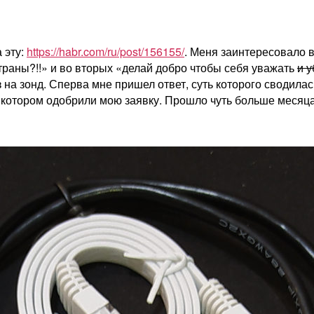
 эту:
https://habr.com/ru/post/156155/
. Меня заинтересовало в
траны?!!» и во вторых «делай добро чтобы себя уважать
и у
 на зонд. Сперва мне пришел ответ, суть которого сводилас
котором одобрили мою заявку. Прошло чуть больше месяца, 