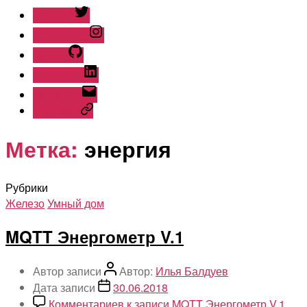
Твиттер
Инстаграм
Гитхаб
Линкедин
Эл. почта
Телеграм
Метка:
энергия
Рубрики
Железо
Умный дом
MQTT Энергометр V.1
Автор записи
Автор:
Илья Балдуев
Дата записи
30.06.2018
Комментариев
к записи MQTT Энергометр V.1