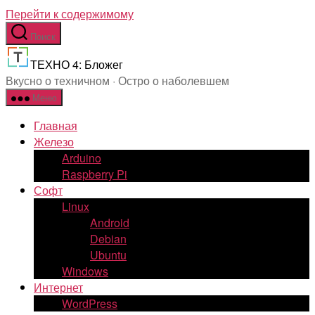
Перейти к содержимому
Поиск
ТЕХНО 4: Бложег
Вкусно о техничном · Остро о наболевшем
Меню
Главная
Железо
Arduino
Raspberry Pi
Софт
Linux
Android
Debian
Ubuntu
Windows
Интернет
WordPress