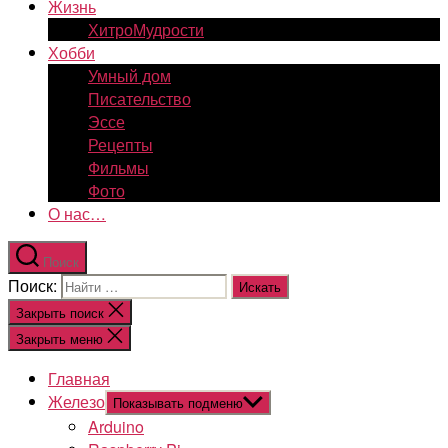
Жизнь
ХитроМудрости
Хобби
Умный дом
Писательство
Эссе
Рецепты
Фильмы
Фото
О нас…
Поиск
Поиск:
Закрыть поиск
Закрыть меню
Главная
Железо
Показывать подменю
Arduino