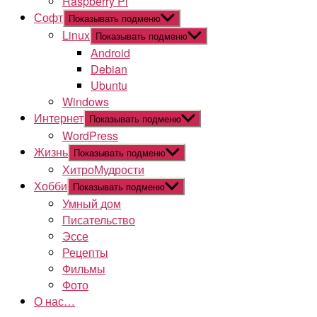
Raspberry Pi
Софт
Показывать подменю
Linux
Показывать подменю
Android
Debian
Ubuntu
Windows
Интернет
Показывать подменю
WordPress
Жизнь
Показывать подменю
ХитроМудрости
Хобби
Показывать подменю
Умный дом
Писательство
Эссе
Рецепты
Фильмы
Фото
О нас…