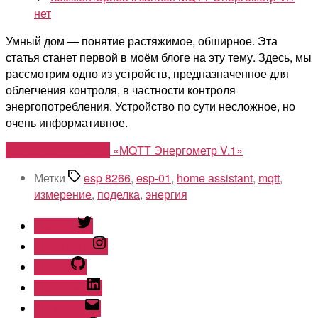
нет
Умный дом — понятие растяжимое, обширное. Эта
статья станет первой в моём блоге на эту тему. Здесь, мы
рассмотрим одно из устройств, предназначенное для
облегчения контроля, в частности контроля
энергопотребления. Устройство по сути несложное, но
очень информативное.
Продолжить чтение
«MQTT Энергометр V.1»
Метки
esp 8266
,
esp-01
,
home assistant
,
mqtt
,
измерение
,
поделка
,
энергия
Твиттер
Инстаграм
Гитхаб
Линкедин
Эл. почта